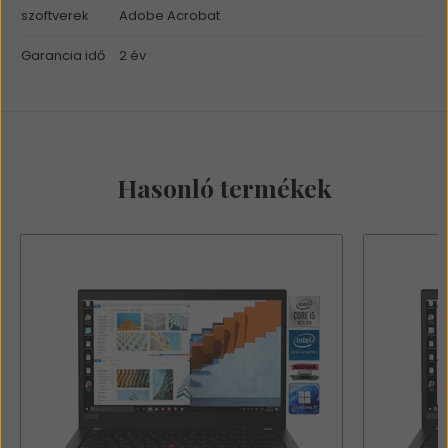
szoftverek
Adobe Acrobat
Garancia idő
2 év
Hasonló termékek
Erről a termékről még nem érkezett
vélemény.
Írja meg véleményét!
Értékelem a terméket