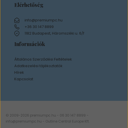
Elérhetőség
info@premiumpc.hu
+36 30 147 8899
1182 Budapest, Háromszéki u. 6/f
Információk
Általános Szerződési Feltételek
Adatkezelési tájékoztatók
Hírek
Kapcsolat
© 2009-2026 premiumpc.hu - 06 30 147 8899 -
info@premiumpc.hu
- Outline Central Europe Kft.