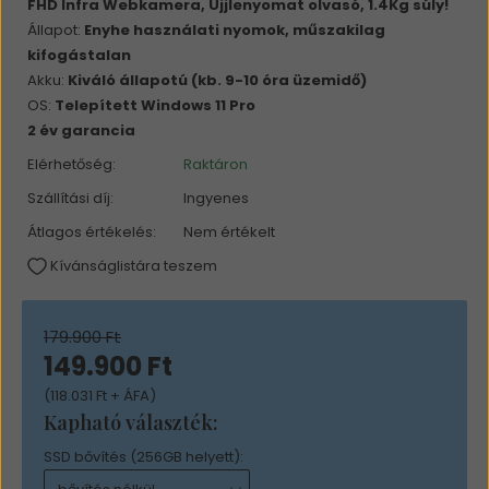
FHD Infra Webkamera, Ujjlenyomat olvasó, 1.4Kg súly!
Állapot:
Enyhe használati nyomok, műszakilag
kifogástalan
Akku:
Kiváló állapotú (kb. 9-10 óra üzemidő)
OS:
Telepített Windows 11 Pro
2 év garancia
Elérhetőség:
Raktáron
Szállítási díj:
Ingyenes
Átlagos értékelés:
Nem értékelt
Kívánságlistára teszem
179.900 Ft
149.900 Ft
(118.031 Ft + ÁFA)
Kapható választék:
SSD bővítés (256GB helyett):