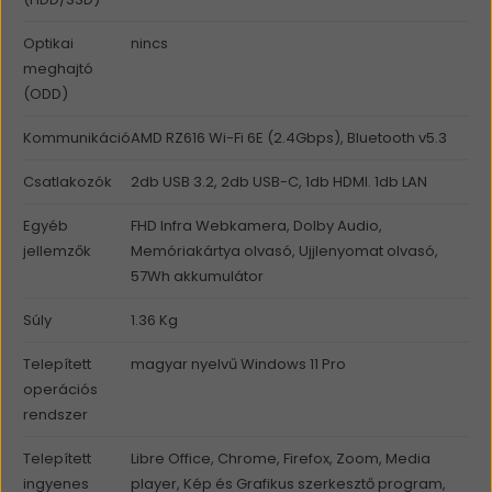
Optikai
nincs
meghajtó
(ODD)
Kommunikáció
AMD RZ616 Wi-Fi 6E (2.4Gbps), Bluetooth v5.3
Csatlakozók
2db USB 3.2, 2db USB-C, 1db HDMI. 1db LAN
Egyéb
FHD Infra Webkamera, Dolby Audio,
jellemzők
Memóriakártya olvasó, Ujjlenyomat olvasó,
57Wh akkumulátor
Súly
1.36 Kg
Telepített
magyar nyelvű Windows 11 Pro
operációs
rendszer
Telepített
Libre Office, Chrome, Firefox, Zoom, Media
ingyenes
player, Kép és Grafikus szerkesztő program,