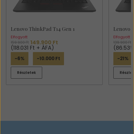
Lenovo ThinkPad T14 Gen 1
Lenovo 
Elfogyott
Elfogyott
149.900 Ft
159.900 Ft
139.900 Ft
(118.031 Ft + ÁFA)
(86.535
-6%
-10.000 Ft
-21%
Részletek
Részle