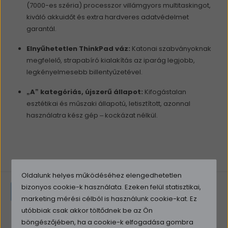
(7000-es széria) processzor villámgyors multitaskingot,
kiváló akkuidőt és extra hardveres adatvédelmet
garantál.
Elnyűhetetlen ThinkPad váz:
Katonai szabványoknak
megfelelő, strapabíró kialakítás az iparág legjobb,
legkényelmesebb billentyűzetével.
„A” kategóriás, újszerű állapot:
Kifogástalan
esztétikai és műszaki állapotú, letisztított, azonnal
használatra kész gép – kockázat nélkül.
Oldalunk helyes működéséhez elengedhetetlen
bizonyos cookie-k használata. Ezeken felül statisztikai,
Paraméterek
Vélemények
marketing mérési célból is használunk cookie-kat. Ez
utóbbiak csak akkor töltődnek be az Ön
böngészőjében, ha a cookie-k elfogadása gombra