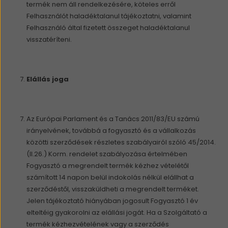
termék nem áll rendelkezésére, köteles erről
Felhasználót haladéktalanul tájékoztatni, valamint
Felhasználó által fizetett összeget haladéktalanul
visszatéríteni.
Elállás joga
Az Európai Parlament és a Tanács 2011/83/EU számú
irányelvének, továbbá a fogyasztó és a vállalkozás
közötti szerződések részletes szabályairól szóló 45/2014.
(II.26.) Korm. rendelet szabályozása értelmében
Fogyasztó a megrendelt termék kézhez vételétől
számított 14 napon belül indokolás nélkül elállhat a
szerződéstől, visszaküldheti a megrendelt terméket.
Jelen tájékoztató hiányában jogosult Fogyasztó 1 év
elteltéig gyakorolni az elállási jogát. Ha a Szolgáltató a
termék kézhezvételének vagy a szerződés