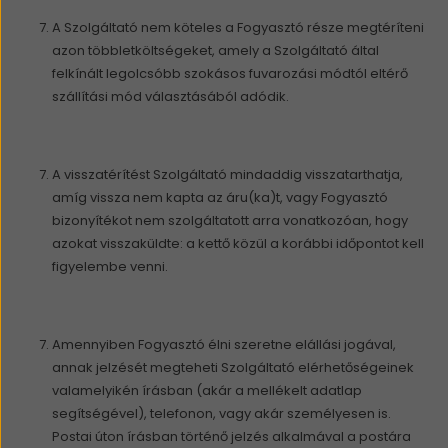
A Szolgáltató nem köteles a Fogyasztó része megtéríteni
azon többletköltségeket, amely a Szolgáltató által
felkínált legolcsóbb szokásos fuvarozási módtól eltérő
szállítási mód választásából adódik.
A visszatérítést Szolgáltató mindaddig visszatarthatja,
amíg vissza nem kapta az áru(ka)t, vagy Fogyasztó
bizonyítékot nem szolgáltatott arra vonatkozóan, hogy
azokat visszaküldte: a kettő közül a korábbi időpontot kell
figyelembe venni.
Amennyiben Fogyasztó élni szeretne elállási jogával,
annak jelzését megteheti Szolgáltató elérhetőségeinek
valamelyikén írásban (akár a mellékelt adatlap
segítségével), telefonon, vagy akár személyesen is.
Postai úton írásban történő jelzés alkalmával a postára