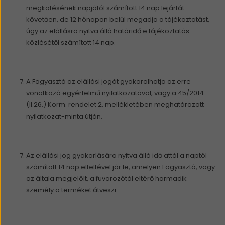
megkötésének napjától számított 14 nap lejártát
követően, de 12 hónapon belül megadja a tájékoztatást,
úgy az elállásra nyitva álló határidő e tájékoztatás
közlésétől számított 14 nap.
A Fogyasztó az elállási jogát gyakorolhatja az erre
vonatkozó egyértelmű nyilatkozatával, vagy a 45/2014.
(II.26.) Korm. rendelet 2. mellékletében meghatározott
nyilatkozat-minta útján.
Az elállási jog gyakorlására nyitva álló idő attól a naptól
számított 14 nap elteltével jár le, amelyen Fogyasztó, vagy
az általa megjelölt, a fuvarozótól eltérő harmadik
személy a terméket átveszi.