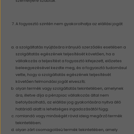
személyére szabtak.
A fogyasztó szintén nem gyakorolhatja az elállási jogát
a szolgáltatás nyújtására irányuló szerződés esetében a
szolgáltatás egészének teljesítését követően, ha a
vállalkozás a teljesítést a fogyasztó kifejezett, előzetes
beleegyezésével kezdte meg, és a fogyasztó tudomásul
vette, hogy a szolgáltatás egészének teljesítését
követően felmondási jogát elveszíti;
olyan termék vagy szolgáltatás tekintetében, amelynek
ára, illetve díja a pénzpiac vállalkozás által nem
befolyásolható, az elállási jog gyakorlására nyitva álló
határidő alatt is lehetséges ingadozásától függ;
romlandó vagy minőségét rövid ideig megőrző termék
tekintetében;
olyan zárt csomagolású termék tekintetében, amely