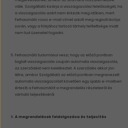
válik. Szolgáltató kizárja a visszaigazolási felelősségét, ha
a visszaigazolás azért nem érkezik meg időben, mert
Felhasználó rossz e-mail címet adott meg regisztrációja
során, vagy a fiókjához tartozó tárhely telítettsége miatt
nem tud üzenetet fogadni.
Felhasználó tudomásul veszi, hogy az előző pontban
taglalt visszaigazolás csupán automata visszaigazolás,
az szerződést nem keletkeztet. A szerződés akkor jön
létre, amikor Szolgáltató az előző pontban megnevezett
automata visszaigazolást követően egy újabb e-mailben
értesíti a Felhasználót a megrendelés részleteiről és
várható teljesítéséről.
A megrendelések feldolgozása és teljesítés