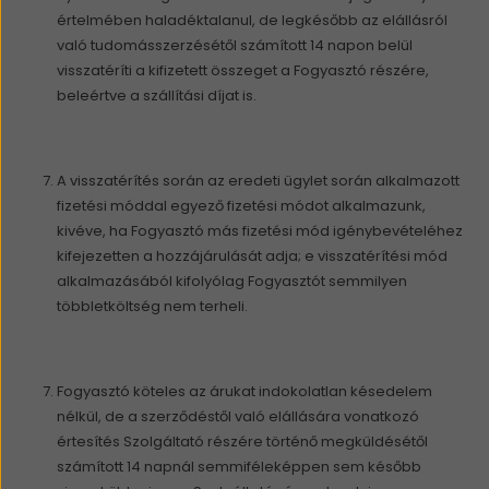
értelmében haladéktalanul, de legkésőbb az elállásról
való tudomásszerzésétől számított 14 napon belül
visszatéríti a kifizetett összeget a Fogyasztó részére,
beleértve a szállítási díjat is.
A visszatérítés során az eredeti ügylet során alkalmazott
fizetési móddal egyező fizetési módot alkalmazunk,
kivéve, ha Fogyasztó más fizetési mód igénybevételéhez
kifejezetten a hozzájárulását adja; e visszatérítési mód
alkalmazásából kifolyólag Fogyasztót semmilyen
többletköltség nem terheli.
Fogyasztó köteles az árukat indokolatlan késedelem
nélkül, de a szerződéstől való elállására vonatkozó
értesítés Szolgáltató részére történő megküldésétől
számított 14 napnál semmiféleképpen sem később