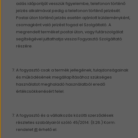
adás időpontját vesszük figyelembe, telefonon történő
jelzés alkalmával pedig a telefonon történő jelzését.
Postai úton történő jelzés esetén ajánlott küldeményként,
csomagként való jelzést fogad el Szolgáltató. A
megrendelt terméket postai úton, vagy futárszolgálat
segítségével juttathatja vissza Fogyasztó Szolgáltató
részére.
A fogyasztó csak a termék jellegének, tulajdonságainak
és működésének megállapításához szükséges
használatot meghaladó használatból eredő
értékcsökkenésért felel.
A fogyasztó és a vállalkozás közötti szerződések
részletes szabályairól szóló 45/2014. (II.26.) Korm.
rendelet
itt
érhető el.