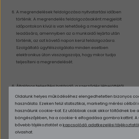
A megrendelések feldolgozása nyitvatartási időben
történik. A megrendelés feldolgozásaként megjelölt
időpontokon kívül is van lehetőség a megrendelés
leadására, amennyiben az a munkaidő lejárta után
történik, az azt követő napon kerül feldolgozásra.
Szolgáltató ügyfélszolgálata minden esetben
elektronikus úton visszaigazolja, hogy mikor tudja
teljesíteni a megrendelését.
Általános teljesítési határidő, a szerződés létrejöttétől
számított 5 munkanapon belül.
Oldalunk helyes működéséhez elengedhetetlen bizonyos co
használata. Ezeken felül statisztikai, marketing mérési célból i
használunk cookie-kat. Ez utóbbiak csak akkor töltődnek be 
Az adásvételi szerződés alapján a Szolgáltató dolog
böngészőjében, ha a cookie-k elfogadása gombra kattint. A s
tulajdonjogának átruházására, a Felhasználó a vételár
bővebb tájékoztatást a
kapcsolódó adatkezelési tájékoztat
megfizetésére és a dolog átvételére köteles.
olvashat.