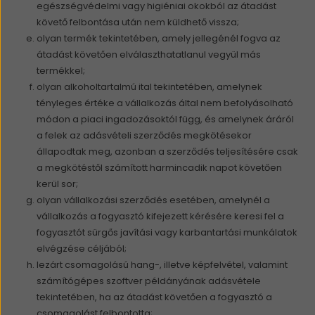
egészségvédelmi vagy higiéniai okokból az átadást
követő felbontása után nem küldhető vissza;
olyan termék tekintetében, amely jellegénél fogva az
átadást követően elválaszthatatlanul vegyül más
termékkel;
olyan alkoholtartalmú ital tekintetében, amelynek
tényleges értéke a vállalkozás által nem befolyásolható
módon a piaci ingadozásoktól függ, és amelynek áráról
a felek az adásvételi szerződés megkötésekor
állapodtak meg, azonban a szerződés teljesítésére csak
a megkötéstől számított harmincadik napot követően
kerül sor;
olyan vállalkozási szerződés esetében, amelynél a
vállalkozás a fogyasztó kifejezett kérésére keresi fel a
fogyasztót sürgős javítási vagy karbantartási munkálatok
elvégzése céljából;
lezárt csomagolású hang-, illetve képfelvétel, valamint
számítógépes szoftver példányának adásvétele
tekintetében, ha az átadást követően a fogyasztó a
csomagolást felbontotta;