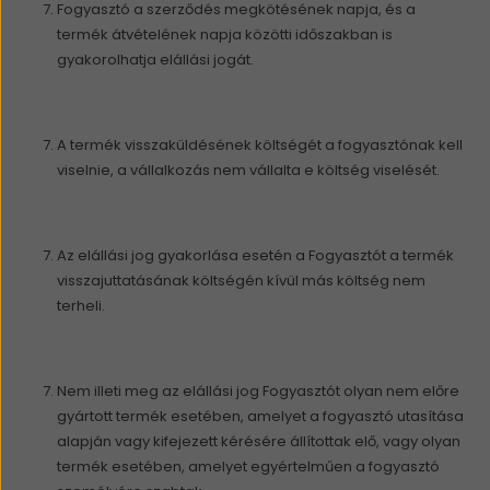
Fogyasztó a szerződés megkötésének napja, és a
termék átvételének napja közötti időszakban is
gyakorolhatja elállási jogát.
A termék visszaküldésének költségét a fogyasztónak kell
viselnie, a vállalkozás nem vállalta e költség viselését.
Az elállási jog gyakorlása esetén a Fogyasztót a termék
visszajuttatásának költségén kívül más költség nem
terheli.
Nem illeti meg az elállási jog Fogyasztót olyan nem előre
gyártott termék esetében, amelyet a fogyasztó utasítása
alapján vagy kifejezett kérésére állítottak elő, vagy olyan
termék esetében, amelyet egyértelműen a fogyasztó