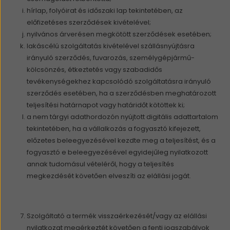
hírlap, folyóirat és időszaki lap tekintetében, az
előfizetéses szerződések kivételével;
nyilvános árverésen megkötött szerződések esetében;
lakáscélú szolgáltatás kivételével szállásnyújtásra
irányuló szerződés, fuvarozás, személygépjármű-
kölcsönzés, étkeztetés vagy szabadidős
tevékenységekhez kapcsolódó szolgáltatásra irányuló
szerződés esetében, ha a szerződésben meghatározott
teljesítési határnapot vagy határidőt kötöttek ki;
a nem tárgyi adathordozón nyújtott digitális adattartalom
tekintetében, ha a vállalkozás a fogyasztó kifejezett,
előzetes beleegyezésével kezdte meg a teljesítést, és a
fogyasztó e beleegyezésével egyidejűleg nyilatkozott
annak tudomásul vételéről, hogy a teljesítés
megkezdését követően elveszíti az elállási jogát.
Szolgáltató a termék visszaérkezését/vagy az elállási
nyilatkozat megérkeztét követően a fenti jogszabályok