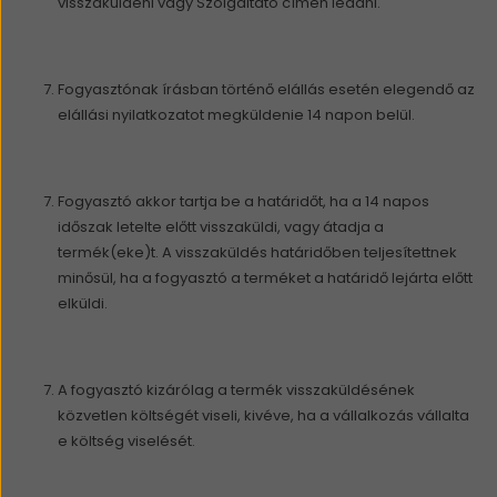
visszaküldeni vagy Szolgáltató címen leadni.
Fogyasztónak írásban történő elállás esetén elegendő az
elállási nyilatkozatot megküldenie 14 napon belül.
Fogyasztó akkor tartja be a határidőt, ha a 14 napos
időszak letelte előtt visszaküldi, vagy átadja a
termék(eke)t. A visszaküldés határidőben teljesítettnek
minősül, ha a fogyasztó a terméket a határidő lejárta előtt
elküldi.
A fogyasztó kizárólag a termék visszaküldésének
közvetlen költségét viseli, kivéve, ha a vállalkozás vállalta
e költség viselését.