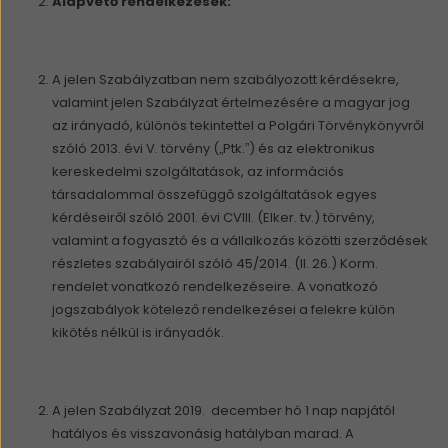
Alapvető rendelkezések:
A jelen Szabályzatban nem szabályozott kérdésekre,
valamint jelen Szabályzat értelmezésére a magyar jog
az irányadó, különös tekintettel a Polgári Törvénykönyvről
szóló 2013. évi V. törvény („Ptk.”) és az elektronikus
kereskedelmi szolgáltatások, az információs
társadalommal összefüggő szolgáltatások egyes
kérdéseiről szóló 2001. évi CVIII. (Elker. tv.) törvény,
valamint a fogyasztó és a vállalkozás közötti szerződések
részletes szabályairól szóló 45/2014. (II. 26.) Korm.
rendelet vonatkozó rendelkezéseire. A vonatkozó
jogszabályok kötelező rendelkezései a felekre külön
kikötés nélkül is irányadók.
A jelen Szabályzat 2019. december hó 1 nap napjától
hatályos és visszavonásig hatályban marad. A