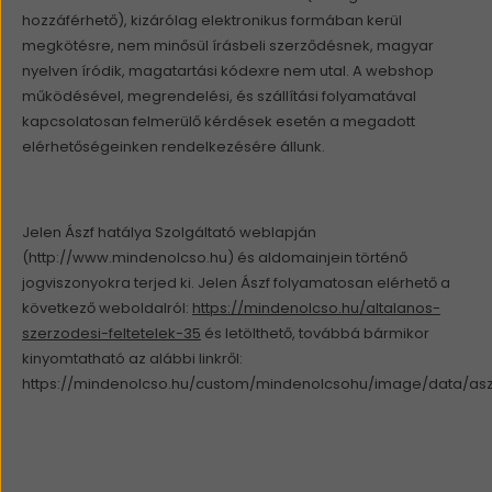
hozzáférhető), kizárólag elektronikus formában kerül
megkötésre, nem minősül írásbeli szerződésnek, magyar
nyelven íródik, magatartási kódexre nem utal. A webshop
működésével, megrendelési, és szállítási folyamatával
kapcsolatosan felmerülő kérdések esetén a megadott
elérhetőségeinken rendelkezésére állunk.
Jelen Ászf hatálya Szolgáltató weblapján
(http://www.mindenolcso.hu) és aldomainjein történő
jogviszonyokra terjed ki. Jelen Ászf folyamatosan elérhető a
következő weboldalról:
https://mindenolcso.hu/altalanos-
szerzodesi-feltetelek-35
és letölthető, továbbá bármikor
kinyomtatható az alábbi linkről:
https://mindenolcso.hu/custom/mindenolcsohu/image/data/asz