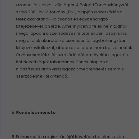
azonnal észlelnie szükséges. A Polgári Törvénykönyvről
szóló 2013. évi V. törvény (Ptk.) alapján a szerződés a
felek akaratának kölcsönös és egybehangzó
kifejezésével jön létre. Amennyiben a felek nem tudnak
megállapodni a szerződéses feltételekben, azaz nincs
meg a felek akaratát kölcsönösen és egybehangzóan
kifejező nyilatkozat, abban az esetben nem beszélhetünk
érvényesen létrejött szerződésről, amelyekből jogok és
kötelezettségek fakadnának. Ennek alapján a
hibás/téves áron visszaigazolt megrendelés semmis
szerződésnek tekintendő.
Rendelés menete
Felhasználó a regisztrációját követően bejelentkezik a