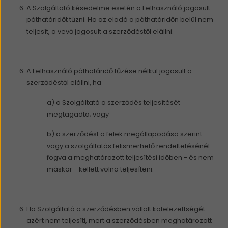
A Szolgáltató késedelme esetén a Felhasználó jogosult
póthatáridőt tűzni. Ha az eladó a póthatáridőn belül nem
teljesít, a vevő jogosult a szerződéstől elállni.
A Felhasználó póthatáridő tűzése nélkül jogosult a
szerződéstől elállni, ha
a) a Szolgáltató a szerződés teljesítését
megtagadta; vagy
b) a szerződést a felek megállapodása szerint
vagy a szolgáltatás felismerhető rendeltetésénél
fogva a meghatározott teljesítési időben - és nem
máskor - kellett volna teljesíteni.
Ha Szolgáltató a szerződésben vállalt kötelezettségét
azért nem teljesíti, mert a szerződésben meghatározott