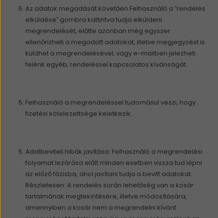
Az adatok megadását követően Felhasználó a ”rendelés
elküldése” gombra kattintva tudja elküldeni
megrendelését, előtte azonban még egyszer
ellenőrizheti a megadott adatokat, illetve megjegyzést is
küldhet a megrendelésével, vagy e-mailben jelezheti
felénk egyéb, rendeléssel kapcsolatos kívánságát.
Felhasználó a megrendeléssel tudomásul veszi, hogy
fizetési kötelezettsége keletkezik.
Adatbeviteli hibák javítása: Felhasználó a megrendelési
folyamat lezárása előtt minden esetben vissza tud lépni
az előző fázisba, ahol javítani tudja a bevitt adatokat.
Részletesen: A rendelés során lehetőség van a kosár
tartalmának megtekintésére, illetve módosítására,
amennyiben a kosár nem a megrendelni kívánt