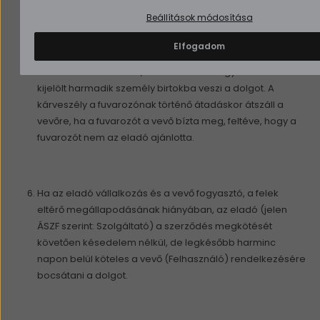
Beállítások módosítása
Ha az eladó vállalkozás és a vevő fogyasztó, és az eladó
Elfogadom
vállalja a dolog vevőhöz történő eljuttatását, a kárveszély
akkor száll át a vevőre, amikor a vevő vagy az általa
kijelölt harmadik személy birtokba veszi a dolgot. A
kárveszély a fuvarozónak történő átadáskor átszáll a
vevőre, ha a fuvarozót a vevő bízta meg, feltéve, hogy a
fuvarozót nem az eladó ajánlotta.
Ha az eladó vállalkozás és a vevő fogyasztó, a felek
eltérő megállapodásának hiányában, az eladó (jelen
ÁSZF szerint: Szolgáltató) a szerződés megkötését
követően késedelem nélkül, de legkésőbb harminc
napon belül köteles a vevő (Felhasználó) rendelkezésére
bocsátani a dolgot.