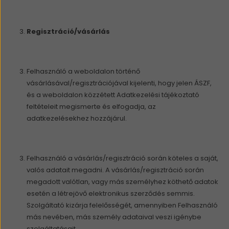
Regisztráció/vásárlás
Felhasználó a weboldalon történő
vásárlásával/regisztrációjával kijelenti, hogy jelen ÁSZF,
és a weboldalon közzétett Adatkezelési tájékoztató
feltételeit megismerte és elfogadja, az
adatkezelésekhez hozzájárul.
Felhasználó a vásárlás/regisztráció során köteles a saját,
valós adatait megadni. A vásárlás/regisztráció során
megadott valótlan, vagy más személyhez köthető adatok
esetén a létrejövő elektronikus szerződés semmis.
Szolgáltató kizárja felelősségét, amennyiben Felhasználó
más nevében, más személy adataival veszi igénybe
szolgáltatásait.