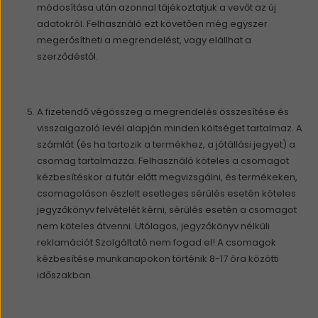
módosítása után azonnal tájékoztatjuk a vevőt az új
adatokról. Felhasználó ezt követően még egyszer
megerősítheti a megrendelést, vagy elállhat a
szerződéstől.
A fizetendő végösszeg a megrendelés összesítése és
visszaigazoló levél alapján minden költséget tartalmaz. A
számlát (és ha tartozik a termékhez, a jótállási jegyet) a
csomag tartalmazza. Felhasználó köteles a csomagot
kézbesítéskor a futár előtt megvizsgálni, és termékeken,
csomagoláson észlelt esetleges sérülés esetén köteles
jegyzőkönyv felvételét kérni, sérülés esetén a csomagot
nem köteles átvenni. Utólagos, jegyzőkönyv nélküli
reklamációt Szolgáltató nem fogad el! A csomagok
kézbesítése munkanapokon történik 8-17 óra közötti
időszakban.