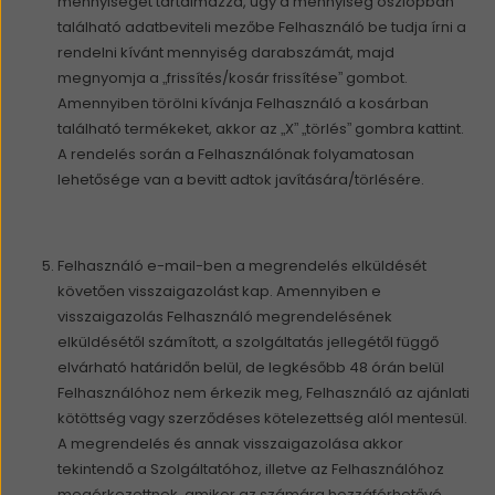
mennyiséget tartalmazza, úgy a mennyiség oszlopban
található adatbeviteli mezőbe Felhasználó be tudja írni a
rendelni kívánt mennyiség darabszámát, majd
megnyomja a „frissítés/kosár frissítése” gombot.
Amennyiben törölni kívánja Felhasználó a kosárban
található termékeket, akkor az „X” „törlés” gombra kattint.
A rendelés során a Felhasználónak folyamatosan
lehetősége van a bevitt adtok javítására/törlésére.
Felhasználó e-mail-ben a megrendelés elküldését
követően visszaigazolást kap. Amennyiben e
visszaigazolás Felhasználó megrendelésének
elküldésétől számított, a szolgáltatás jellegétől függő
elvárható határidőn belül, de legkésőbb 48 órán belül
Felhasználóhoz nem érkezik meg, Felhasználó az ajánlati
kötöttség vagy szerződéses kötelezettség alól mentesül.
A megrendelés és annak visszaigazolása akkor
tekintendő a Szolgáltatóhoz, illetve az Felhasználóhoz
megérkezettnek, amikor az számára hozzáférhetővé