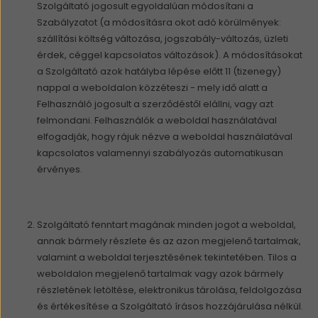
Szolgáltató jogosult egyoldalúan módosítani a
Szabályzatot (a módosításra okot adó körülmények:
szállítási költség változása, jogszabály-változás, üzleti
érdek, céggel kapcsolatos változások). A módosításokat
a Szolgáltató azok hatályba lépése előtt 11 (tizenegy)
nappal a weboldalon közzéteszi - mely idő alatt a
Felhasználó jogosult a szerződéstől elállni, vagy azt
felmondani. Felhasználók a weboldal használatával
elfogadják, hogy rájuk nézve a weboldal használatával
kapcsolatos valamennyi szabályozás automatikusan
érvényes.
Szolgáltató fenntart magának minden jogot a weboldal,
annak bármely részlete és az azon megjelenő tartalmak,
valamint a weboldal terjesztésének tekintetében. Tilos a
weboldalon megjelenő tartalmak vagy azok bármely
részletének letöltése, elektronikus tárolása, feldolgozása
és értékesítése a Szolgáltató írásos hozzájárulása nélkül.