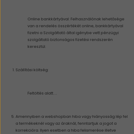
Online bankkártyával: Felhasználónak lehetősége
van a rendelés összértékét online, bankkártyával
fizetni a Szolgáltató által igénybe vett pénzügyi
szolgáltató biztonságos fizetési rendszerén
keresztül.
Szállítási költség:
Feltöltés alatt…
Amennyiben a webshopban hiba vagy hiányosság lép fel
a termékeknél vagy az áraknál, fenntartjuk a jogot a
korrekcióra. Ilyen esetben a hiba felismerése illetve