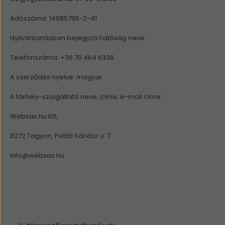
Adószáma: 14685796-2-41
Nyilvántartásban bejegyző hatóság neve:
Telefonszáma: +36 70 464 6336
A szerződés nyelve: magyar
A tárhely-szolgáltató neve, címe, e-mail címe:
Websas.hu Kft,
8272 Tagyon, Petőfi Sándor u. 7.
info@websas.hu