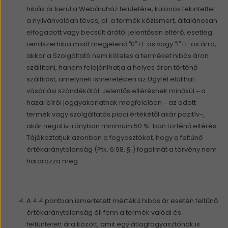
hibás ár kerül a Webáruház felületére, különös tekintettel
a nyilvánvalóan téves, pl. a termék közismert, általánosan
elfogadott vagy becsült árától jelentősen eltérő, esetleg
rendszerhiba miatt megjelenő “0” Ft-os vagy “1” Ft-os árra,
akkor a Szolgáltató nem köteles a terméket hibás áron
szállítani, hanem felajánlhatja a helyes áron történő
szállítást, amelynek ismeretében az Ügyfél elállhat
vásárlási szándékától. Jelentős eltérésnek minősül – a
hazai bírói joggyakorlatnak megfelelően – az adott
termék vagy szolgáltatás piaci értékétől akár pozitív-,
akár negatív irányban minimum 50 %-ban történő eltérés.
Tájékoztatjuk azonban a fogyasztókat, hogy a feltűnő
értékaránytalanság (Ptk. 6:98. § ) fogalmát a törvény nem
határozza meg.
A 4.4 pontban ismertetett mértékű hibás ár esetén feltűnő
értékaránytalanság áll fenn a termék valódi és
feltüntetett ára között, amit egy átlagfogyasztónak is