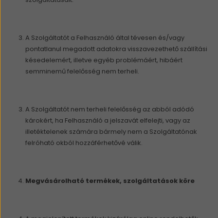
A Szolgáltatót a Felhasználó által tévesen és/vagy
pontatlanul megadott adatokra visszavezethető szállítási
késedelemért, illetve egyéb problémáért, hibáért
semminemű felelősség nem terheli.
A Szolgáltatót nem terheli felelősség az abból adódó
károkért, ha Felhasználó a jelszavát elfelejti, vagy az
illetéktelenek számára bármely nem a Szolgáltatónak
felróható okból hozzáférhetővé válik.
Megvásárolható termékek, szolgáltatások köre