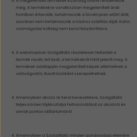
A megjelenített termékek kizárólag online rendelhetők
meg. A termékekre vonatkozóan megjelenített árak
forintban értendők, tartalmazzák a törvényben előírt áfát,
azonban nem tartalmazzák a házhoz szállítás díját. Külön
csomagolási költség nem kerül felszámításra.
A webshopban Szolgáltató részletesen feltünteti a
termék nevét, leírását, a termékekről fotót jelenít meg. A
termékek adatlapján megjelenített képek eltérhetnek a
valóságostól, illusztrációként szerepelhetnek.
Amennyiben akciós ár kerül bevezetésre, Szolgáltató
teljes körűen tájékoztatja Felhasználókat az akcióról és
annak pontos időtartamáról.
Amennyiben a Szolgáltató minden gondossága ellenére