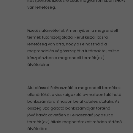
Készpénzes fizetésre csak magyar forintban (HUF)
van lehetőség.
Fizetés utánvétellel: Amennyiben a megrendelt
termék futárszolgálattal kerül kiszállításra,
lehetőség van arra, hogy a Felhasználó a
megrendelés végösszegét a futárnak teljesítse
készpénzben a megrendelt termék(ek)
átvételekor.
Átutalással: Felhasználó a megrendelt termékek
ellenértékét a visszaigazoló e-mailben található
bankszámlára 3 napon belül köteles átutalni. Az
összeg Szolgáltató bankszámláján történő
jóváírását követően a Felhasználó jogosult a
termék(ek) általa meghatározott módon történő
átvételére.