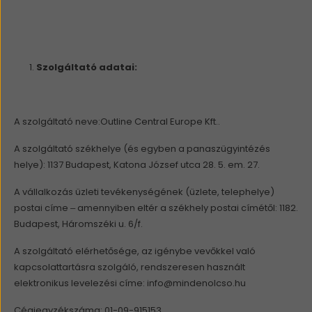
Szolgáltató adatai:
A szolgáltató neve:
Outline Central Europe Kft.
.
A szolgáltató székhelye (és egyben a panaszügyintézés
helye): 1137 Budapest, Katona József utca 28. 5. em. 27.
A vállalkozás üzleti tevékenységének (üzlete, telephelye)
postai címe – amennyiben eltér a székhely postai címétől: 1182.
Budapest, Háromszéki u. 6/f.
A szolgáltató elérhetősége, az igénybe vevőkkel való
kapcsolattartásra szolgáló, rendszeresen használt
elektronikus levelezési címe:
info@mindenolcso.hu
Cégjegyzékszáma: 01-09-915153