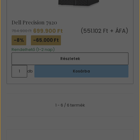
Dell Precision 7920
699.900 Ft
(551.102 Ft + ÁFA)
764.900 Ft
-8%
-65.000 Ft
Rendelhető (1-2 nap)
Részletek
db
Kosárba
1 - 6 / 6 termék