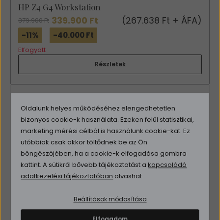
HP Z4 G4 Workstation
339.900 Ft
(267.638 Ft + ÁFA)
379.900 Ft
-11%
-40.000 Ft
Elfogyott
Részletek
Oldalunk helyes működéséhez elengedhetetlen
bizonyos cookie-k használata. Ezeken felül statisztikai,
marketing mérési célból is használunk cookie-kat. Ez
utóbbiak csak akkor töltődnek be az Ön
böngészőjében, ha a cookie-k elfogadása gombra
kattint. A sütikről bővebb tájékoztatást a
kapcsolódó
adatkezelési tájékoztatóban
olvashat.
Beállítások módosítása
Elfogadom