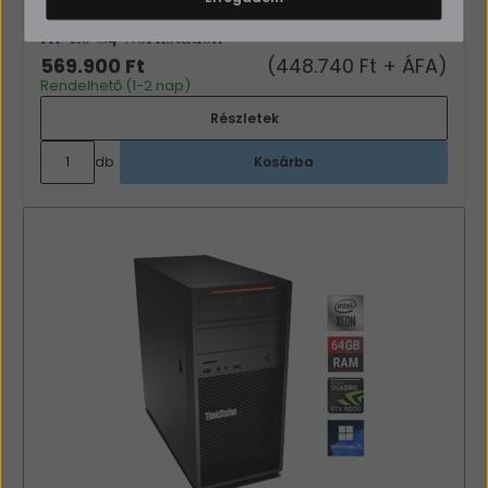
HP Z6 G4 Workstation
569.900 Ft
(448.740 Ft + ÁFA)
Rendelhető (1-2 nap)
Részletek
db
Kosárba