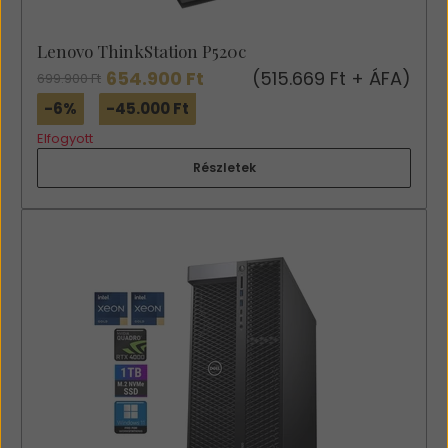
Lenovo ThinkStation P520c
654.900 Ft
(515.669 Ft + ÁFA)
699.900 Ft
-6%
-45.000 Ft
Elfogyott
Részletek