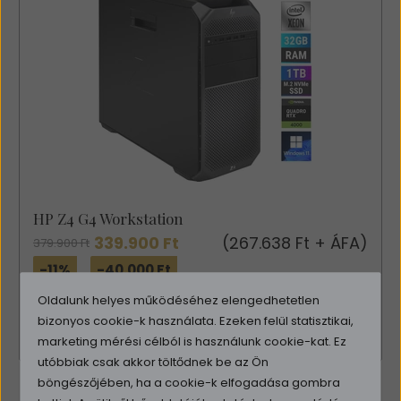
HP Z4 G4 Workstation
339.900 Ft
(267.638 Ft + ÁFA)
379.900 Ft
-11%
-40.000 Ft
Elfogyott
Oldalunk helyes működéséhez elengedhetetlen
bizonyos cookie-k használata. Ezeken felül statisztikai,
Részletek
marketing mérési célból is használunk cookie-kat. Ez
utóbbiak csak akkor töltődnek be az Ön
böngészőjében, ha a cookie-k elfogadása gombra