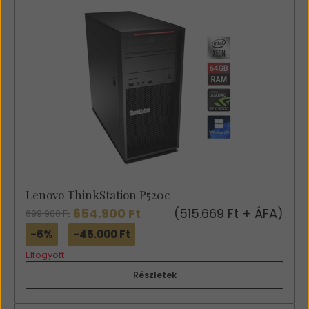
Lenovo ThinkStation P520c
654.900 Ft
(515.669 Ft + ÁFA)
699.900 Ft
-6%
-45.000 Ft
Elfogyott
Részletek