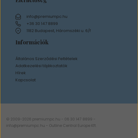
info@premiumpc.hu
+36 30 147 8899
1182 Budapest, Háromszéki u. 6/f
Információk
Általános Szerződési Feltételek
Adatkezelési tájékoztatók
Hírek
Kapcsolat
© 2009-2026 premiumpc.hu - 06 30 147 8899 -
info@premiumpc.hu
- Outline Central Europe Kft.