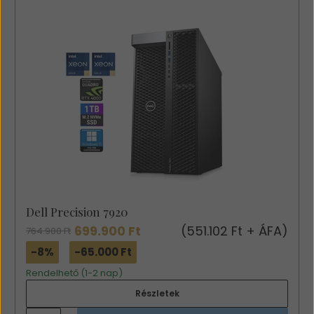
Dell Precision 7920
699.900 Ft
(551.102 Ft + ÁFA)
764.900 Ft
-8%
-65.000 Ft
Rendelhető (1-2 nap)
Részletek