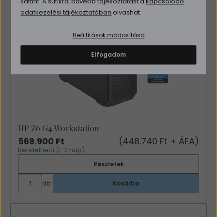
kattint. A sütikről bővebb tájékoztatást a
kapcsolódó
adatkezelési tájékoztatóban
olvashat.
Beállítások módosítása
Elfogadom
HP Z6 G4 Workstation
569.900 Ft
(448.740 Ft + ÁFA)
Rendelhető (1-2 nap)
Részletek
db
Kosárba