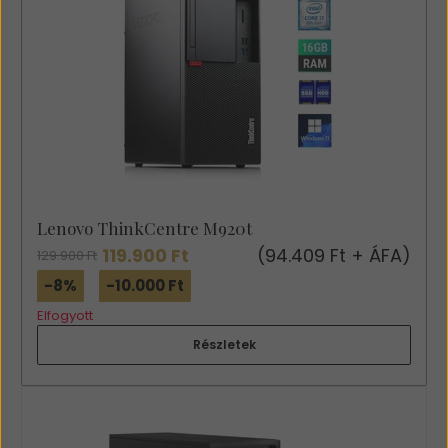
Lenovo ThinkCentre M920t
119.900 Ft
(94.409 Ft + ÁFA)
129.900 Ft
-8%
-10.000 Ft
Elfogyott
Részletek