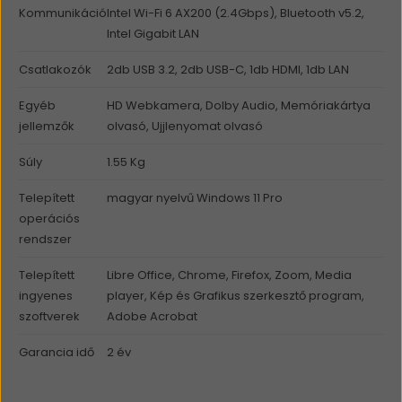
Kommunikáció
Intel Wi-Fi 6 AX200 (2.4Gbps), Bluetooth v5.2,
Intel Gigabit LAN
Csatlakozók
2db USB 3.2, 2db USB-C, 1db HDMI, 1db LAN
Egyéb
HD Webkamera, Dolby Audio, Memóriakártya
jellemzők
olvasó, Ujjlenyomat olvasó
Súly
1.55 Kg
Telepített
magyar nyelvű Windows 11 Pro
operációs
rendszer
Telepített
Libre Office, Chrome, Firefox, Zoom, Media
ingyenes
player, Kép és Grafikus szerkesztő program,
szoftverek
Adobe Acrobat
Garancia idő
2 év