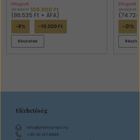
Elfogyott
Elfogyott
109.900 Ft
119.900 Ft
119.900 Ft
(86.535 Ft + ÁFA)
(74.724
-8%
-10.000 Ft
-21%
Részletek
Részle
Elérhetőség
info@premiumpc.hu
+36 30 147 8899