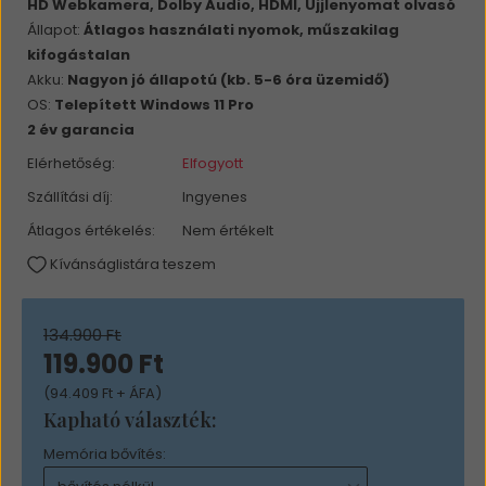
HD Webkamera, Dolby Audio, HDMI, Ujjlenyomat olvasó
Állapot:
Átlagos használati nyomok, műszakilag
kifogástalan
Akku:
Nagyon jó állapotú (kb. 5-6 óra üzemidő)
OS:
Telepített Windows 11 Pro
2 év garancia
Elérhetőség:
Elfogyott
Szállítási díj:
Ingyenes
Átlagos értékelés:
Nem értékelt
Kívánságlistára teszem
134.900 Ft
119.900 Ft
(94.409 Ft + ÁFA)
Kapható választék:
Memória bővítés: