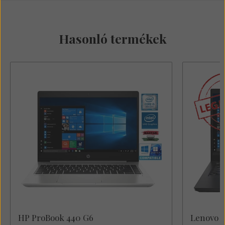
Hasonló termékek
Erről a termékről még nem érkezett
vélemény.
Írja meg véleményét!
Értékelem a terméket
HP ProBook 440 G6
Lenovo 