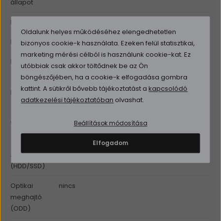
állapot
Billentyűzet
háttérvilágításos magyar
Oldalunk helyes működéséhez elengedhetetlen
Kijelző
14" FHD IPS (1920x1080) Matt
bizonyos cookie-k használata. Ezeken felül statisztikai,
marketing mérési célból is használunk cookie-kat. Ez
Processzor
AMD Ryzen 5 PRO 4650U (4.0GHz, 6 mag / 12
utóbbiak csak akkor töltődnek be az Ön
(CPU)
feldolgozó szál)
böngészőjében, ha a cookie-k elfogadása gombra
kattint. A sütikről bővebb tájékoztatást a
kapcsolódó
Memória
16GB DDR4 ( Bővíthető, max. 32GB)
adatkezelési tájékoztatóban
olvashat.
(RAM)
Videókártya
Integrált AMD Radeon Vega 6 Graphics
Beállítások módosítása
(VGA)
Elfogadom
Adattároló
256GB SSD
(HDD/SSD)
Optikai
nincs
meghajtó
(ODD)