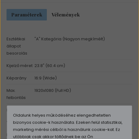
Paraméterek
Vélemények
Esztétikai
"A" Kategória (Nagyon megkímélt)
állapot
besorolás
Kijelző méret
23.8" (60.4 cm)
Képarány
16:9 (Wide)
Max.
1920x1080 (Full HD)
felbontás
Fényerő
250 cd/m2
Oldalunk helyes működéséhez elengedhetetlen
bizonyos cookie-k használata. Ezeken felül statisztikai,
Válaszidő
5ms
marketing mérési célból is használunk cookie-kat. Ez
Betekintési
178°/178°
utóbbiak csak akkor töltődnek be az Ön