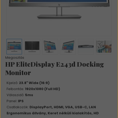
Megosztás
HP EliteDisplay E243d Docking
Monitor
Kijelző:
23.8" Wide (16:9)
Felbontás:
1920x1080 (Full HD)
Válaszidő:
5ms
Panel:
IPS
Csatlakozók:
DisplayPort, HDMI, VGA, USB-C, LAN
Ergonomikus állvány, Keret nélküli kialakítás, HD