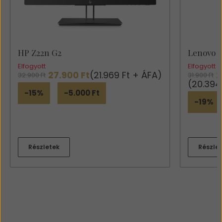
HP Z22n G2
Lenovo T
Elfogyott
Elfogyott
27.900 Ft
(21.969 Ft + ÁFA)
2
32.900 Ft
31.900 Ft
(20.394
-15%
-5.000 Ft
-19%
Részletek
Részle