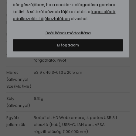
szög (H/V)
böngészőjében, ha a cookie-k elfogadása gombra
kattint. A sütikről bővebb tájékoztatást a
kapcsolódó
Kijelző egyéb
IPS panel, 94% sRGB / 72% NTSC színtér, LED
adatkezelési tájékoztatóban
olvashat.
jellemzői
háttérvilágítás
Beállítások módosítása
Bemeneti
1db DisplayPort, 1db HDMI, 1db VGA
csatlakozók
Elfogadom
Állvány
Állítható magasság (150mm), dönthető,
forgatható, Pivot
Méret
53.9 x 46.3-61.3 x 20.5 cm
(állvánnyal
Szé/Ma/Mé)
Súly
6.1Kg
(állvánnyal)
Egyéb
Beépített HD Webkamera, 4 portos USB 3.1
jellemzők
elosztó (hub), USB-C, LAN port, VESA
rögzíthetőség (100x100mm)