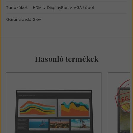
Tartozékok
HDMI v. DisplayPort v. VGA kábel
Garancia idő
2 év
Hasonló termékek
Erről a termékről még nem érkezett
vélemény.
Írja meg véleményét!
Értékelem a terméket