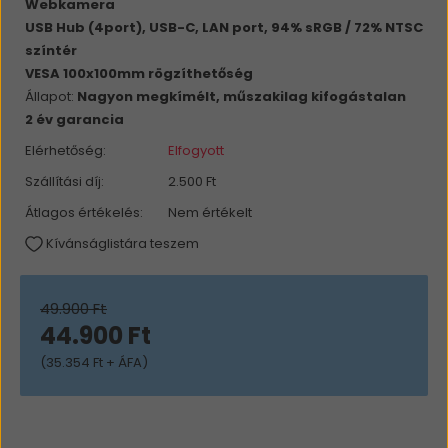
Webkamera
USB Hub (4port), USB-C, LAN port, 94% sRGB / 72% NTSC
színtér
VESA 100x100mm rögzíthetőség
Állapot:
Nagyon megkímélt, műszakilag kifogástalan
2 év garancia
Elérhetőség:
Elfogyott
Szállítási díj:
2.500 Ft
Átlagos értékelés:
Nem értékelt
Kívánságlistára teszem
49.900 Ft
44.900 Ft
(35.354 Ft + ÁFA)