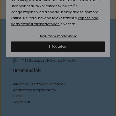
marketing mérési célból is használunk cookie-kat. Ez
utóbbiak csak akkor töltődnek be az Ön
böngészőjében, ha a cookie-k elfogadása gombra
kattint. A sütikről bővebb tájékoztatást a
kapcsolódó
adatkezelési tájékoztatóban
olvashat.
Elérhetőség
Beállítások módosítása
Elfogadom
info@premiumpc.hu
+36 30 147 8899
1182 Budapest, Háromszéki u. 6/f
Információk
Általános Szerződési Feltételek
Adatkezelési tájékoztatók
Hírek
Kapcsolat