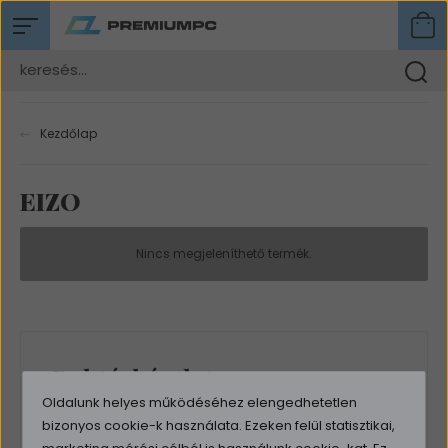
Kezdőlap
EIZO
Nincs megjeleníthető termék.
Raktárkészlet
Oldalunk helyes működéséhez elengedhetetlen
Csak raktáron lévő termékek listázása
bizonyos cookie-k használata. Ezeken felül statisztikai,