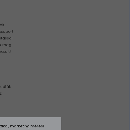
dek
csoport
atással
ük meg
atait!
tudták
z
tikai, marketing mérési
ek ára