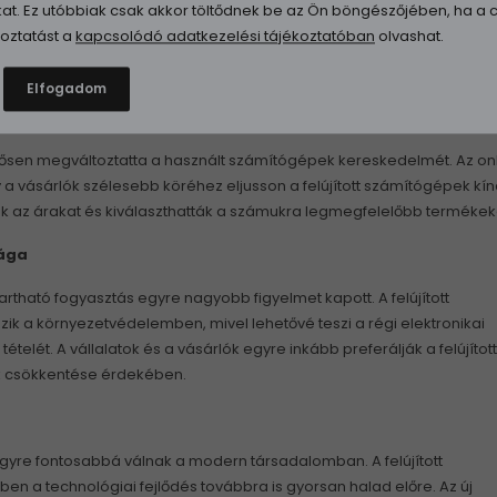
-kat. Ez utóbbiak csak akkor töltődnek be az Ön böngészőjében, ha 
i fejlődés révén az átlagos felhasználók is könnyen hozzáférhettek e
ékoztatást a
kapcsolódó adatkezelési tájékoztatóban
olvashat.
nése új lehetőségeket teremtett a használt számítógépek piacán. Az
t az otthoni felhasználók számára eladható árakon tudták értékesít
Elfogadom
lújított számítógép piac megjelenése
tősen megváltoztatta a használt számítógépek kereskedelmét. Az on
a vásárlók szélesebb köréhez eljusson a felújított számítógépek kín
ák az árakat és kiválaszthatták a számukra legmegfelelőbb termékek
sága
rtható fogyasztás egyre nagyobb figyelmet kapott. A felújított
k a környezetvédelemben, mivel lehetővé teszi a régi elektronikai
telét. A vállalatok és a vásárlók egyre inkább preferálják a felújított
k csökkentése érdekében.
egyre fontosabbá válnak a modern társadalomban. A felújított
en a technológiai fejlődés továbbra is gyorsan halad előre. Az új