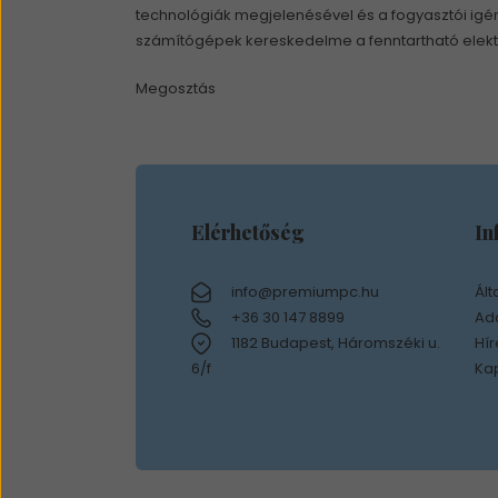
technológiák megjelenésével és a fogyasztói igé
számítógépek kereskedelme a fenntartható elekt
Megosztás
Elérhetőség
In
info@premiumpc.hu
Ált
+36 30 147 8899
Ada
1182 Budapest, Háromszéki u.
Hír
6/f
Ka