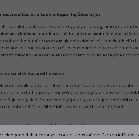
ahasznosítás és a technológiai fejlődés útjai
jított számítógépek kereskedelme egy olyan iparág, amely az évtize
jelentős fejlődésen ment keresztül. Kezdetben csak néhány szakértő 
a volt elérhető, mára azonban globális piaccá vált, amely jelentős h
technológiai újrahasznosításra és a fenntartható fogyasztásra. Nézz
ított számítógép kereskedelem főbb mérföldköveit és fejlődési folyam
e és az első használt piacok
álózni a vállalatokat és intézményeket. Ezek az eszközök azonban
i azt jelentette, hogy csak nagyvállalatok vagy kormányzati szervek 
ológia megjelent és a számítógépek egyre elterjedtebbé váltak, a
k az újabbakért. Ez az úttörő időszak a használt számítógépek
 és az otthoni felhasználók megjelenése
elengedhetetlen bizonyos cookie-k használata. Ezeken felül statisz
jelenése forradalmasította a technológiai iparágat. A számítógép