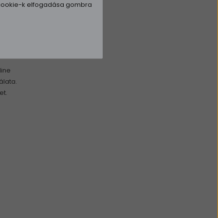
a cookie-k elfogadása gombra
zekhez
eni.
line
álata.
et.