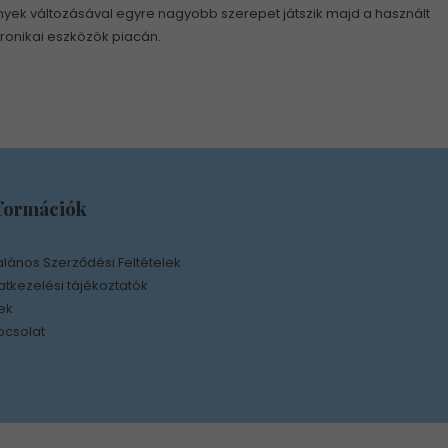
nyek változásával egyre nagyobb szerepet játszik majd a használt
ronikai eszközök piacán.
formációk
alános Szerződési Feltételek
tkezelési tájékoztatók
ek
pcsolat