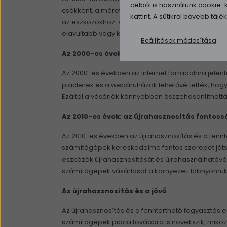
célból is használunk cookie
csökkent, a méretük kisebb lett, és a technológia
kattint. A sütikről bővebb táj
az eszközökhöz. Az otthoni felhasználók megjele
elavultabb vagy kevésbé teljesítményes modelleke
Beállítások módosítása
Az 2000-es évek: az internet és az online fe
Az 2000-es években az internet forradalma jelen
piacterek és a webáruházak lehetővé tették, hogy 
Ezáltal a vásárlók könnyebben összehasonlíthatt
Az 2010-es évek: az újrahasznosítás fontos
Az 2010-es években az újrahasznosítás és a fennta
számítógépek kereskedelme fontos szerepet játszi
eszközök újrahasznosítását és újrahasználhatóvá té
számítógépek vásárlását a környezeti lábnyomu
Az újrahasznosítás és a jövő
Az újrahasznosítás és a fenntartható fogyasztás 
számítógépek piaca továbbra is növekszik, miközb