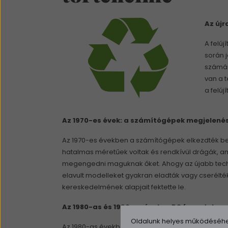
Az újr
A felú
során 
számár
van a 
a felúj
Az 1970-es évek: a számítógépek megjelenés
Az 1970-es években a számítógépek elkezdték beh
hatalmas méretűek voltak és rendkívül drágák, am
megengedni maguknak őket. Ahogy az újabb techn
elavult modelleket gyakran eladták vagy cserélté
kereskedelmének alapjait fektette le.
Az 1980-as és 1990-es évek: a PC forradalom
Oldalunk helyes működéséhez 
Az 1980-as években a személyi számítógépek meg