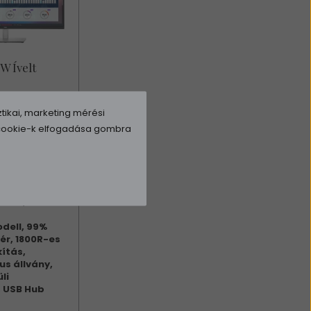
W Ívelt
tikai, marketing mérési
Curved (21:9)
3440x1440
a cookie-k elfogadása gombra
5ms
k:
HDMI,
t, 2db USB
SB 3.2, USB-C
dell, 99%
ér, 1800R-es
kítás,
s állvány,
li
, USB Hub