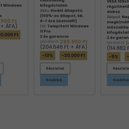
műszakilag
VESA 100
tt Windows
kifogástalan
rögzíthető
Akku:
Kiváló állapotú
doboz
a
(100%-os állapot, kb.
Állapot:
Na
.900 Ft
6-7 óra üzemidő!)
megkímélt
 + ÁFA)
OS:
Telepített Windows
műszakila
11 Pro
kifogásta
0.000 Ft
2 év garancia
2 év garan
259.900 Ft
289.900 Ft
1
159.900 Ft
(204.646 Ft + ÁFA)
(114.882 
-10%
-30.000 Ft
-9%
-
Részletek
Részlete
Kosárba
Kosárba