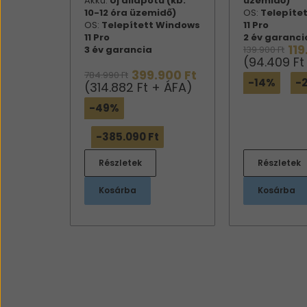
Akku:
Új állapotú (kb.
üzemidő)
10-12 óra üzemidő)
OS:
Telepíte
OS:
Telepített Windows
11 Pro
11 Pro
2 év garanci
119
3 év garancia
139.900 Ft
(94.409 Ft
399.900 Ft
784.990 Ft
-14%
-2
(314.882 Ft + ÁFA)
-49%
-385.090 Ft
Részletek
Részletek
Kosárba
Kosárba