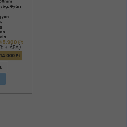
x100mm
ség, Gyári
gyon
,
g
lan
cia
45.900 Ft
Ft + ÁFA)
14.000 Ft
k