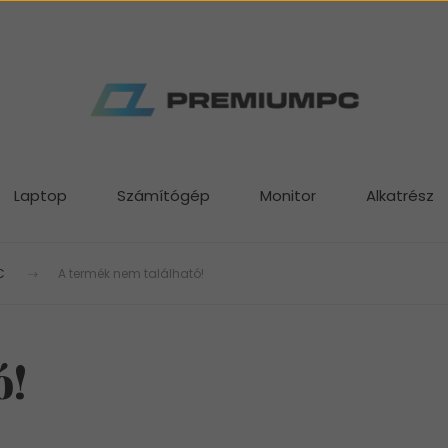
Laptop
Számítógép
Monitor
Alkatrész
C
A termék nem található!
ó!